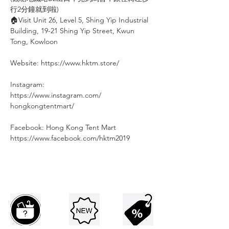
行2分鐘就到啦)
🏠Visit Unit 26, Level 5, Shing Yip Industrial
Building, 19-21 Shing Yip Street, Kwun
Tong, Kowloon
⠀
Website: https://www.hktm.store/
Instagram:
https://www.instagram.com/
hongkongtentmart/
⠀
Facebook: Hong Kong Tent Mart⠀⠀
https://www.facebook.com/hktm2019