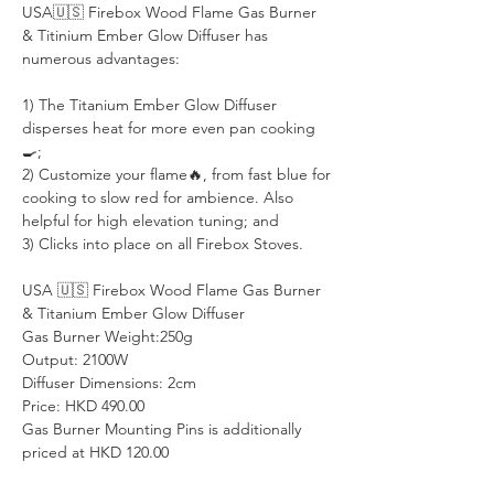
USA🇺🇸 Firebox Wood Flame Gas Burner
& Titinium Ember Glow Diffuser has
numerous advantages:
1) The Titanium Ember Glow Diffuser
disperses heat for more even pan cooking
🍳;
2) Customize your flame🔥, from fast blue for
cooking to slow red for ambience. Also
helpful for high elevation tuning; and
3) Clicks into place on all Firebox Stoves.
USA 🇺🇸 Firebox Wood Flame Gas Burner
& Titanium Ember Glow Diffuser
Gas Burner Weight:250g
Output: 2100W
Diffuser Dimensions: 2cm
Price: HKD 490.00
Gas Burner Mounting Pins is additionally
priced at HKD 120.00