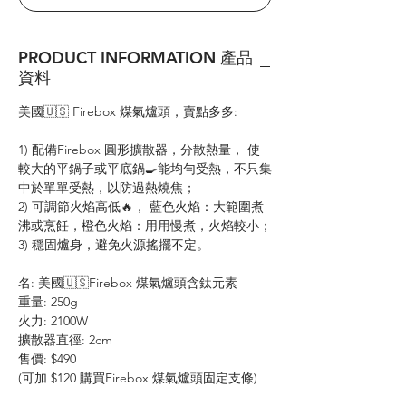
PRODUCT INFORMATION 產品
資料
美國🇺🇸 Firebox 煤氣爐頭，賣點多多:
1) 配備Firebox 圓形擴散器，分散熱量， 使
較大的平鍋子或平底鍋🍳能均勻受熱，不只集
中於單單受熱，以防過熱燒焦；
2) 可調節火焰高低🔥， 藍色火焰：大範圍煮
沸或烹飪，橙色火焰：用用慢煮，火焰較小；
3) 穩固爐身，避免火源搖擺不定。
名: 美國🇺🇸Firebox 煤氣爐頭含鈦元素
重量: 250g
火力: 2100W
擴散器直徑: 2cm
售價: $490
(可加 $120 購買Firebox 煤氣爐頭固定支條)