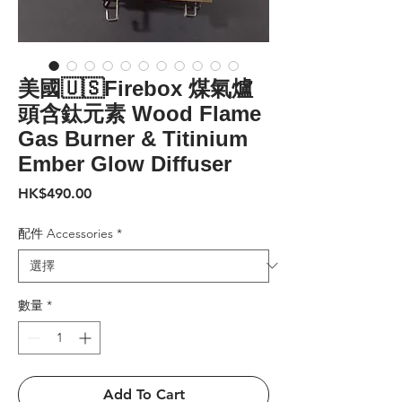
美國🇺🇸Firebox 煤氣爐
頭含鈦元素 Wood Flame
Gas Burner & Titinium
Ember Glow Diffuser
價
HK$490.00
格
配件 Accessories
*
數量
*
Add To Cart