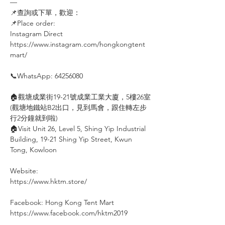
—
📌查詢或下單，歡迎：⠀⠀⠀
📌Place order: ⠀⠀⠀
Instagram Direct⠀⠀
https://www.instagram.com/hongkongtent
mart/
⠀
📞WhatsApp: 64256080
⠀
🏠觀塘成業街19-21號成業工業大廈，5樓26室
(觀塘地鐵站B2出口，見到馬會，跟住轉左步
行2分鐘就到啦)
🏠Visit Unit 26, Level 5, Shing Yip Industrial
Building, 19-21 Shing Yip Street, Kwun
Tong, Kowloon
⠀
Website:
https://www.hktm.store/
⠀
Facebook: Hong Kong Tent Mart⠀⠀⠀
https://www.facebook.com/hktm2019⠀⠀