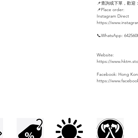
📌查詢或下單，歡迎：
📌Place order: ⠀⠀⠀
Instagram Direct⠀⠀
https://www.instagr
⠀
📞WhatsApp: 642560
⠀
Website:
https://www.hktm.sto
⠀
Facebook: Hong Kon
https://www.facebo