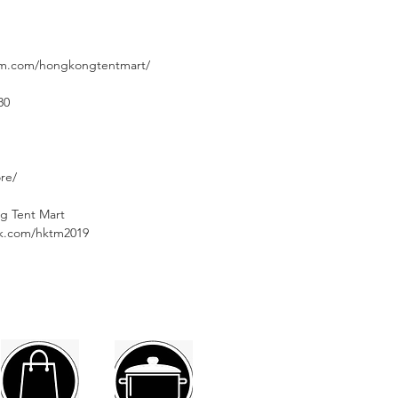
⠀⠀⠀
am.com/hongkongtentmart/
80
re/
g Tent Mart⠀⠀⠀
ok.com/hktm2019⠀⠀