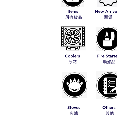
Items
New Arriva
​所有貨品
​新貨
Coolers
Fire Start
​冰箱
​助燃品
Stoves
Others
​火爐
​其他