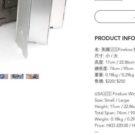
PRODUCT IN
名: 美國🇺🇸Fire
尺寸: 小 / 大
高度: 17cm / 22.86cm
總長度: 74cm / 93cm
重量: 0.18kg / 0.29k
售價: $220/ $250
USA🇺🇸 Firebox Wi
Size: Small / Large
Height: 17cm / 22.8
Total Span: 74cm / 9
Weight: 0.18kg / 0.2
Price: HKD 220.00 / 
—