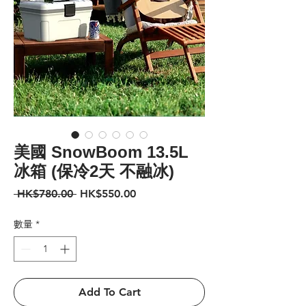
美國 SnowBoom 13.5L
冰箱 (保冷2天 不融冰)
一
促
 HK$780.00 
HK$550.00
般
銷
價
價
數量
*
格
格
Add To Cart