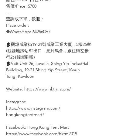
售價/Price: $780
---
查詢或下單，歡迎：⠀⠀⠀
Place order: ⠀⠀⠀⠀⠀
☎️WhatsApp: 64256080
🏠觀塘成業街19-21號成業工業大廈，5樓26室
(觀塘地鐵站B2出口，見到馬會，跟住轉左步
行2分鐘就到啦)
🏠Visit Unit 26, Level 5, Shing Yip Industrial
Building, 19-21 Shing Yip Street, Kwun
Tong, Kowloon
⠀
Website: https://www.hktm.store/
⠀
Instagram:
https://www.instagram.com/
hongkongtentmart/
⠀
Facebook: Hong Kong Tent Mart⠀⠀
https://www.facebook.com/hktm2019