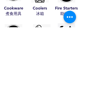
Cookware
Coolers
Fire Starters
​煮食用具
​冰箱
​助燃品
Leather Items
Pet Items
Tents
​皮具
​寵物用具
​帳篷
Travel Items
Wood Craft
Stoves
​旅行用品
​木藝
​火爐