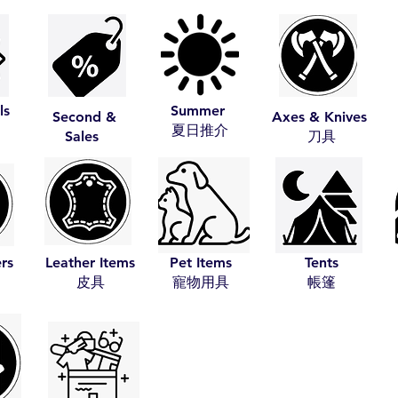
ls
Summer
Second &
Axes & Knives
​夏日推介
Sales
​刀具
ers
Leather Items
Pet Items
Tents
​皮具
​寵物用具
​帳篷