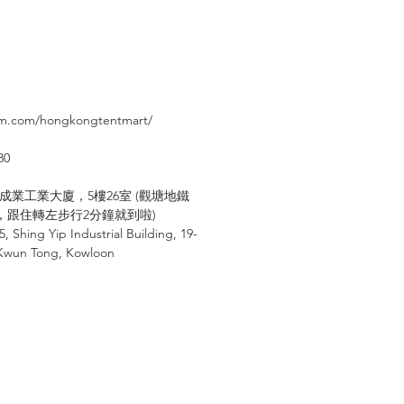
：
⠀⠀⠀
am.com/hongkongtentmart/
80
成業工業大廈，
5
樓
26
室
(
觀塘地鐵
，跟住轉左步行
2
分鐘就到啦
)
 5, Shing Yip Industrial Building, 19-
 Kwun Tong, Kowloon