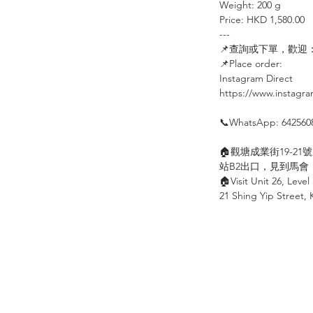
Weight: 200 g
Price: HKD 1,580.00
---
📌
查詢或下單，歡迎
📌
Place order:
⠀⠀⠀
Instagram Direct
⠀⠀
https://www.instagr
⠀
📞
WhatsApp: 642560
⠀
🏠
觀塘成業街
19-21
號
站
B2
出口，見到馬會
🏠
Visit Unit 26, Level
21 Shing Yip Street,