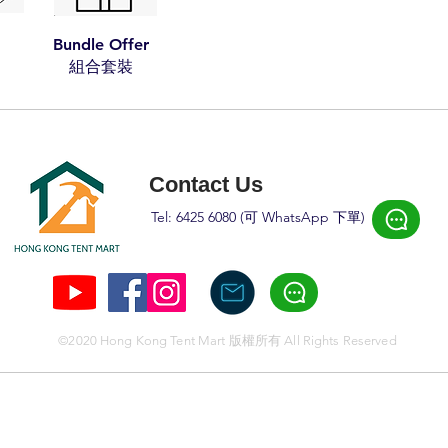
Bundle Offer
​組合套裝​​
Contact Us
Tel: 6425 6080 (可 W
hatsApp 下
單)
©2020 Hong Kong Tent Mart 版權所有 All Rights Reserved