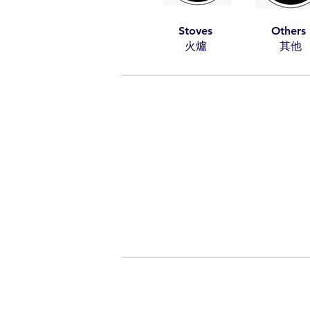
Stoves
Others
​火爐
​其他