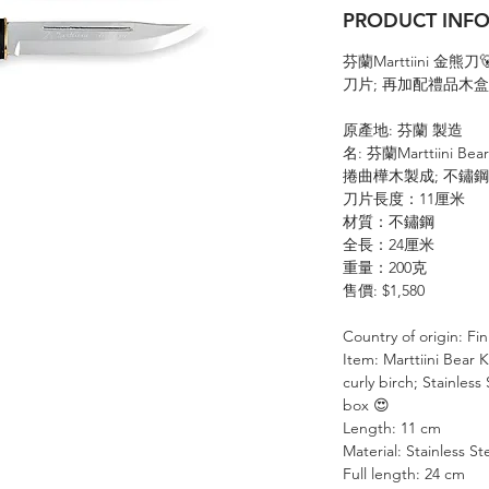
PRODUCT IN
芬蘭
Marttiini
金熊刀

刀片
;
再加配禮品木盒
原產地
:
芬蘭
製造
名
:
芬蘭
Marttiini Bear
捲曲樺木製成
;
不鏽鋼
刀片長度：
11
厘米
材質：不鏽鋼
全長：
24
厘米
重量：
200
克
售價
: $1,580
Country of origin: Fi
Item: Marttiini Bear K
curly birch; Stainles
box
😍
Length: 11 cm
Material: Stainless St
Full length: 24 cm