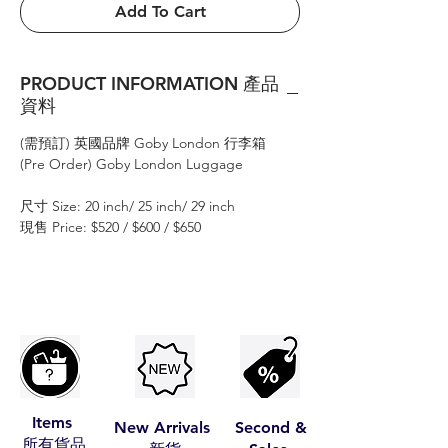
Add To Cart
PRODUCT INFORMATION 產品
資料
(需預訂) 英國品牌 Goby London 行李箱
(Pre Order) Goby London Luggage
尺寸 Size: 20 inch/ 25 inch/ 29 inch
現售 Price: $520 / $600 / $650
Items
New Arrivals
Second &
​所有貨品