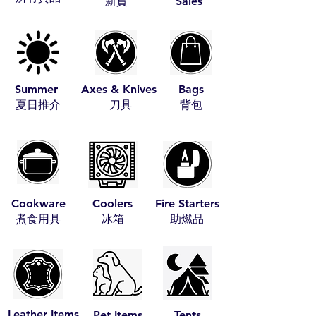
​新貨
Sales
Summer
Axes & Knives
Bags
​夏日推介
​刀具
​背包
Cookware
Coolers
Fire Starters
​煮食用具
​冰箱
​助燃品
Leather Items
Pet Items
Tents