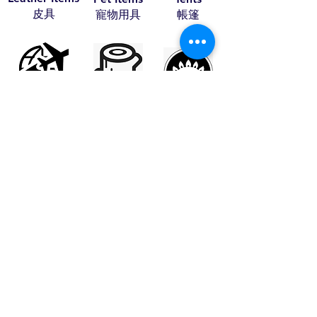
​皮具
​寵物用具
​帳篷
Travel Items
Wood Craft
Stoves
​旅行用品
​木藝
​火爐
Bundle Offer
Others
​組合套裝​​
​其他