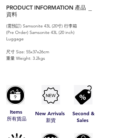
PRODUCT INFORMATION 產品
資料
(需預訂) Samsonite 43L (20寸) 行李箱
(Pre Order) Samsonite 43L (20 inch)
Luggage
尺寸 Size: 55x37x26cm
重量 Weight: 3.2kgs
Items
New Arrivals
Second &
​所有貨品
​新貨
Sales