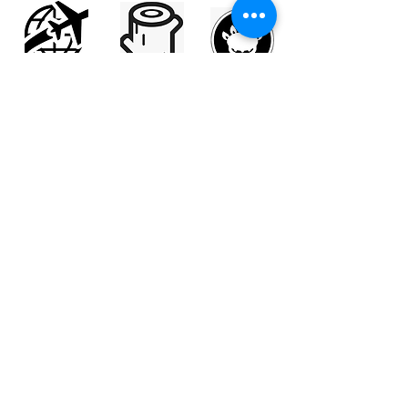
Travel Items
Wood Craft
Stoves
​旅行用品
​木藝
​火爐
Bundle Offer
Others
​組合套裝​​
​其他
Contact Us