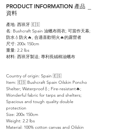
PRODUCT INFORMATION 產品
資料
產地: 西班牙 🇪🇸
名: Bushcraft Spain 油蠟布雨衣; 可當作天幕;
防水💧防火🔥, 合適喜歡明火🔥的露營者
尺寸: 200x 150cm
重量: 2.2 lbs
材料: 西班牙製迼; 專利長絨棉油蠟布
Country of origin: Spain 🇪🇸
Item: 🇪🇸 Bushcraft Spain Oilskin Poncho
Shelter; Waterproof💧; Fire-resistant🔥;
Wonderful fabric for tarps and shelters;
Spacious and tough quality double
protection
Size: 200x 150cm
Weight: 2.2 lbs
Material: 100% cotton canvas and Oilskin