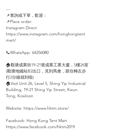
---
📌查詢或下單，歡迎：⠀⠀⠀
📌Place order: ⠀⠀⠀
Instagram Direct⠀⠀
https://www.instagram.com/hongkongtent
mart/
⠀
📞WhatsApp: 64256080
⠀
🏠觀塘成業街19-21號成業工業大廈，5樓26室
(觀塘地鐵站B2出口，見到馬會，跟住轉左步
行2分鐘就到啦)
🏠Visit Unit 26, Level 5, Shing Yip Industrial
Building, 19-21 Shing Yip Street, Kwun
Tong, Kowloon
⠀
Website: https://www.hktm.store/
⠀
Facebook: Hong Kong Tent Mart⠀⠀⠀
https://www.facebook.com/hktm2019⠀⠀