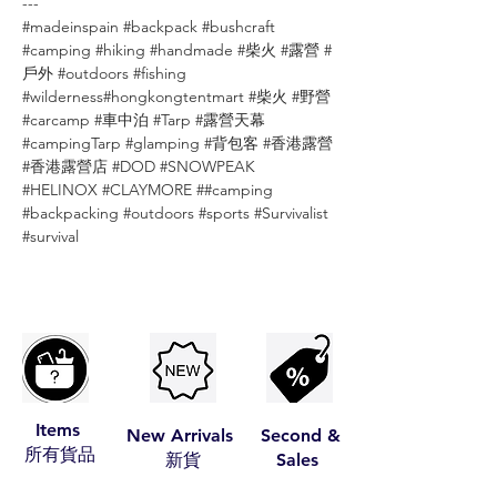
---
#madeinspain #backpack #bushcraft
#camping #hiking #handmade #柴火 #露營 #
戶外 #outdoors #fishing
#wilderness#hongkongtentmart #柴火 #野營
#carcamp #車中泊 #Tarp #露營天幕
#campingTarp #glamping #背包客 #香港露營
#香港露營店 #DOD #SNOWPEAK
#HELINOX #CLAYMORE ##camping
#backpacking #outdoors #sports #Survivalist
#survival
Items
New Arrivals
Second &
​所有貨品
​新貨
Sales