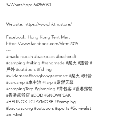
📞WhatsApp: 64256080
⠀
⠀
Website: https://www.hktm.store/
⠀
Facebook: Hong Kong Tent Mart⠀⠀⠀
https://www.facebook.com/hktm2019⠀⠀
---
#madeinspain #backpack #bushcraft
#camping #hiking #handmade #柴火 #露營 #
戶外 #outdoors #fishing
#wilderness#hongkongtentmart #柴火 #野營
#carcamp #車中泊 #Tarp #露營天幕
#campingTarp #glamping #背包客 #香港露營
#香港露營店 #DOD #SNOWPEAK
#HELINOX #CLAYMORE ##camping
#backpacking #outdoors #sports #Survivalist
#survival