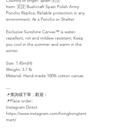
Country of origin: Spain 🇪🇸
Item: 🇪🇸 Bushcraft Spain Polish Army
Poncho Replica; Reliable protection in any
environment; As a Poncho or Shelter
Exclusive Sunshine Canvas™ is water
repellent, rot and mildew resistant; Keep
you cool in the summer and warm in the
winter.
Size: 1.45m(H)
Weight: 3.7 lb
Material: Hand-made 100% cotton canvas
---
📌查詢或下單，歡迎：⠀⠀⠀
📌Place order: ⠀⠀⠀
Instagram Direct⠀⠀
https://www.instagram.com/hongkongtent
mart/
⠀