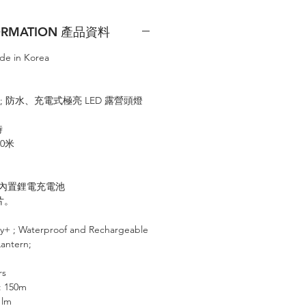
FORMATION 產品資料
ade in Korea
ady+; 防水、充電式極亮 LED 露營頭燈
時
0米
0mAh內置鋰電充電池
片
。
y+ ; Waterproof and Rechargeable
antern;
rs
: 150m
 lm