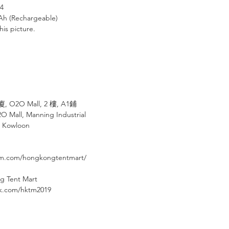
54
mAh (Rechargeable)
his picture.
⠀⠀⠀
廈
, O2O Mall, 2
樓
, A1
鋪
2O Mall, Manning Industrial
, Kowloon
am.com/hongkongtentmart/
g Tent Mart
⠀⠀⠀
ok.com/hktm2019