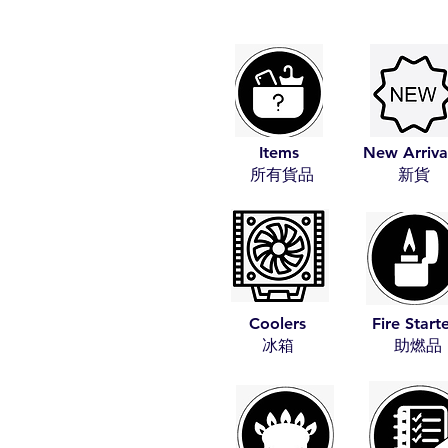
Items
New Arriva
​所有貨品
​新貨
Coolers
Fire Start
​冰箱
​助燃品