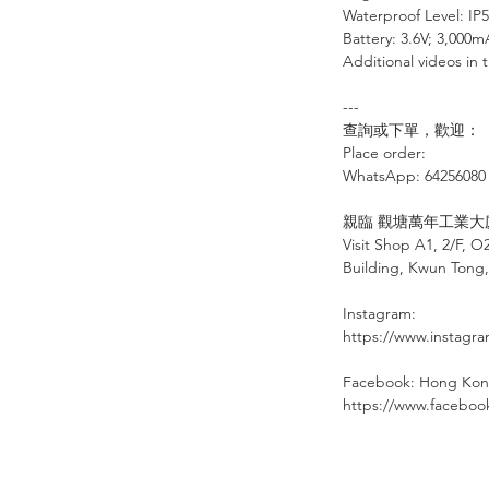
Waterproof Level: IP
Battery: 3.6V; 3,000
Additional videos in t
---
查詢或下單，歡迎：
Place order:
⠀⠀⠀⠀⠀
WhatsApp: 64256080
⠀
親臨
觀塘萬年工業大
Visit Shop A1, 2/F, O
Building, Kwun Tong
Instagram:
https://www.instagr
Facebook: Hong Kon
https://www.facebo