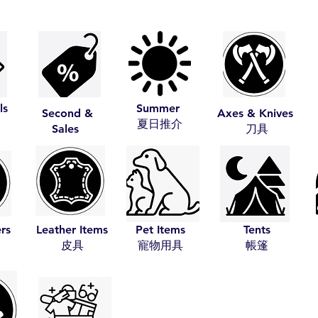
ls
Summer
Second &
Axes & Knives
​夏日推介
Sales
​刀具
ers
Leather Items
Pet Items
Tents
​皮具
​寵物用具
​帳篷