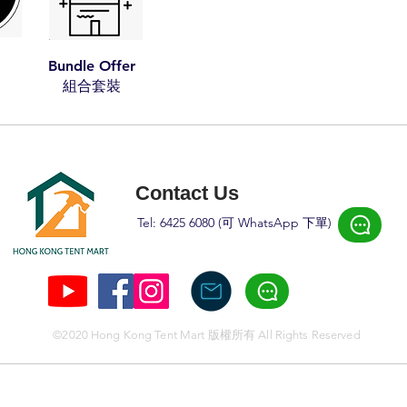
Bundle Offer
​組合套裝​​
Contact Us
Tel: 6425 6080 (可 W
hatsApp 下
單)
©2020 Hong Kong Tent Mart 版權所有 All Rights Reserved