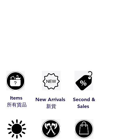
Items
New Arrivals
Second &
​所有貨品
​新貨
Sales