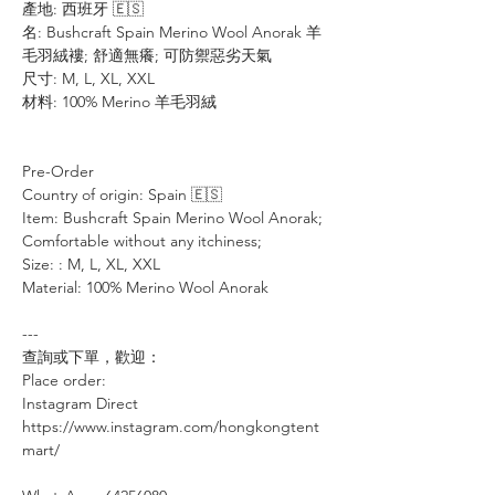
產地: 西班牙 🇪🇸
名: Bushcraft Spain Merino Wool Anorak 羊
毛羽絨褸; 舒適無癢; 可防禦惡劣天氣
尺寸: M, L, XL, XXL
材料: 100% Merino 羊毛羽絨
Pre-Order
Country of origin: Spain 🇪🇸
Item: Bushcraft Spain Merino Wool Anorak;
Comfortable without any itchiness;
Size: : M, L, XL, XXL
Material: 100% Merino Wool Anorak
---
查詢或下單，歡迎：⠀⠀⠀
Place order: ⠀⠀⠀
Instagram Direct⠀⠀
https://www.instagram.com/hongkongtent
mart/
⠀