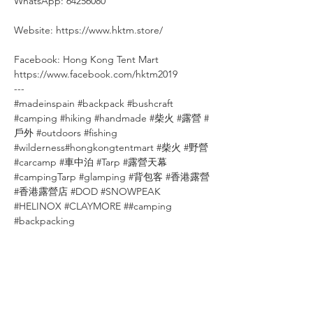
WhatsApp: 64256080
⠀
Website: https://www.hktm.store/
⠀
Facebook: Hong Kong Tent Mart⠀⠀⠀
https://www.facebook.com/hktm2019⠀⠀
---
#madeinspain #backpack #bushcraft
#camping #hiking #handmade #柴火 #露營 #
戶外 #outdoors #fishing
#wilderness#hongkongtentmart #柴火 #野營
#carcamp #車中泊 #Tarp #露營天幕
#campingTarp #glamping #背包客 #香港露營
#香港露營店 #DOD #SNOWPEAK
#HELINOX #CLAYMORE ##camping
#backpacking