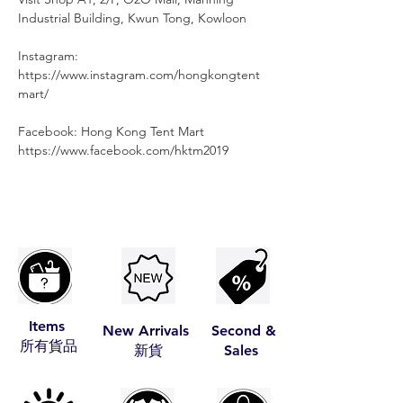
Industrial Building, Kwun Tong, Kowloon
Instagram:
https://www.instagram.com/hongkongtent
mart/
Facebook: Hong Kong Tent Mart
⠀⠀⠀
https://www.facebook.com/hktm2019
Items
New Arrivals
Second &
​所有貨品
​新貨
Sales