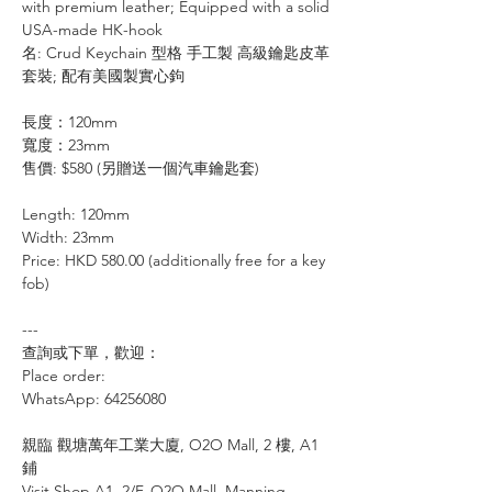
with premium leather; Equipped with a solid
USA-made HK-hook
名: Crud Keychain 型格 手工製 高級鑰匙皮革
套裝; 配有美國製實心鉤
長度：120mm
寬度：23mm
售價: $580 (另贈送一個汽車鑰匙套)
Length: 120mm
Width: 23mm
Price: HKD 580.00 (additionally free for a key
fob)
---
查詢或下單，歡迎：
⠀⠀⠀
Place order:
⠀⠀⠀⠀⠀
WhatsApp: 64256080
⠀
親臨
觀塘萬年工業大廈
, O2O Mall, 2
樓
, A1
鋪
Visit Shop A1, 2/F, O2O Mall, Manning