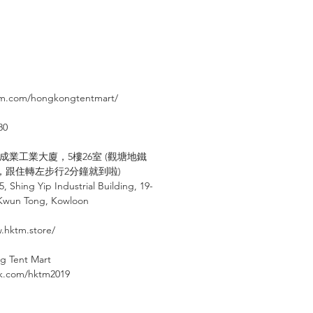
：
⠀⠀⠀
am.com/hongkongtentmart/
80
成業工業大廈，
5
樓
26
室
(
觀塘地鐵
，跟住轉左步行
2
分鐘就到啦
)
 5, Shing Yip Industrial Building, 19-
 Kwun Tong, Kowloon
.hktm.store/
g Tent Mart
⠀⠀⠀
ok.com/hktm2019
⠀⠀