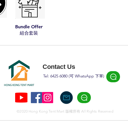
Bundle Offer
​組合套裝​​
Contact Us
Tel: 6425 6080 (可 W
hatsApp 下
單)
©2020 Hong Kong Tent Mart 版權所有 All Rights Reserved