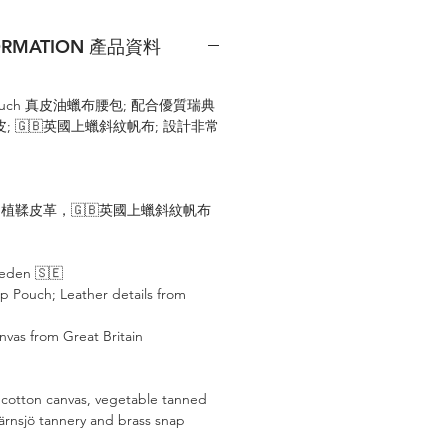
FORMATION 產品資料
ip Pouch 真皮油蠟布腰包; 配合優質瑞典
皮
;
🇬🇧
英國上蠟斜紋帆布
; 設計非常
nery 植鞣皮革，
🇬🇧
英國上蠟斜紋帆布
Sweden
🇸🇪
ip Pouch;
Leather details from
nvas from Great Britain
 cotton canvas, vegetable tanned
Tärnsjö tannery and brass snap