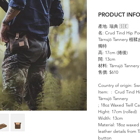
PRODUCT IN
產地
: 瑞典
🇸🇪
名
: Crud Tind H
Tärnsjö Tannery 植鞣
獨特
高
: 17cm (
捲後
)
闊
: 13cm
材料
: Tärnsjö Tan
售價
: $610
Country of origin: 
Item: : Crud Tind H
Tärnsjö Tannery
; 18oz Waxed Twill Ca
Hight: 17cm (rolled)
Width: 13cm
Material: 18oz waxed
leather details from 
button