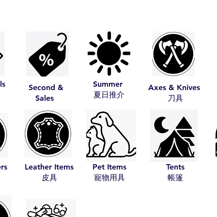
ls
Summer
Second &
Axes & Knives
​夏日推介
Sales
​刀具
ers
Leather Items
Pet Items
Tents
​皮具
​寵物用具
​帳篷