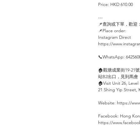
Price: HKD 610.00
---
📌
查詢或下單，歡迎
📌
Place order:
⠀⠀⠀
Instagram Direct
⠀⠀
https://www.instagr
⠀
📞
WhatsApp: 642560
⠀
🏠
觀塘成業街
19-21
號
站
B2
出口，見到馬會
🏠
Visit Unit 26, Level
21 Shing Yip Street,
⠀
Website: https://www
⠀
Facebook: Hong Kon
https://www.facebo