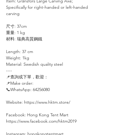
Item: Gränsfors Large Carving Axe;
Specifically for right-handed or left-handed
carving
尺寸: 37cm
重量: 1 kg
材料: 瑞典高質鋼鐵
Length: 37 cm
Weight: 1kg
Material: Swedish quality steel
----⠀⠀⠀⠀⠀
📌查詢或下單，歡迎：⠀⠀⠀
📌Make order: ⠀⠀⠀
📞WhatsApp: 64256080
⠀
Website: https://www.hktm.store/
Facebook: Hong Kong Tent Mart⠀⠀⠀
https://www.facebook.com/hktm2019⠀
⠀⠀
Instagram: hongkongtentmart⠀⠀⠀