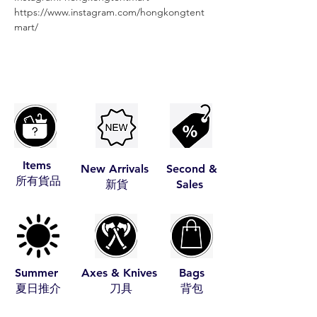
https://www.instagram.com/hongkongtent
mart/
Items
New Arrivals
Second &
​所有貨品
​新貨
Sales
Summer
Axes & Knives
Bags
​夏日推介
​刀具
​背包