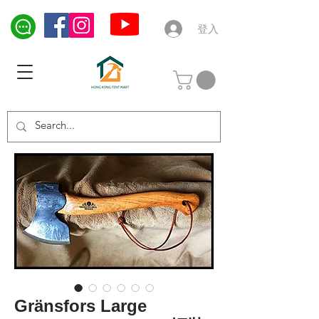
登入
Gränsfors Large