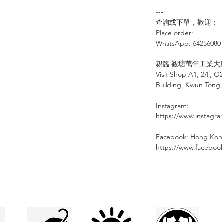
---
查詢或下單，歡迎：
Place order:
⠀⠀⠀⠀⠀
WhatsApp: 64256080
⠀
親臨
觀塘萬年工業大
Visit Shop A1, 2/F, O
Building, Kwun Tong
Instagram:
https://www.instagr
Facebook: Hong Kon
https://www.facebo