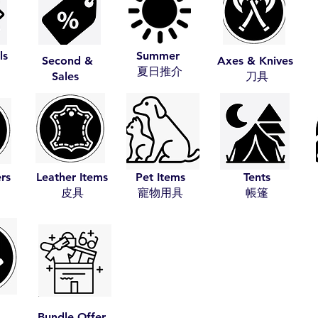
ls
Summer
Second &
Axes & Knives
​夏日推介
Sales
​刀具
ers
Leather Items
Pet Items
Tents
​皮具
​寵物用具
​帳篷
Bundle Offer