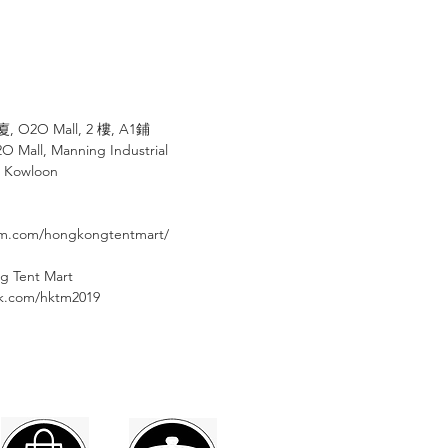
⠀⠀⠀
廈
, O2O Mall, 2
樓
, A1
鋪
2O Mall, Manning Industrial
, Kowloon
am.com/hongkongtentmart/
g Tent Mart
⠀⠀⠀
ok.com/hktm2019