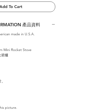
Add To Cart
FORMATION 產品資料
merican made in U.S.A.
um Mini Rocket Stove
 火箭爐
片
。
his picture.