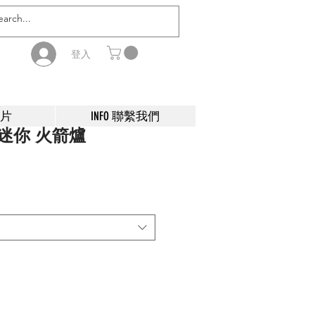
登入
影片
INFO 聯繫我們
鈦 迷你 火箭爐