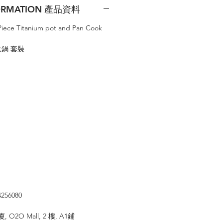
FORMATION 產品資料
-Piece Titanium pot and Pan Cook
2件鈦鍋 套裝
⠀⠀⠀
4256080
廈
, O2O Mall, 2
樓
, A1
鋪