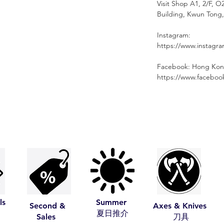
Visit Shop A1, 2/F, O
Building, Kwun Tong
Instagram:
https://www.instagr
Facebook: Hong Kon
https://www.facebo
ls
Summer
Second &
Axes & Knives
​夏日推介
Sales
​刀具