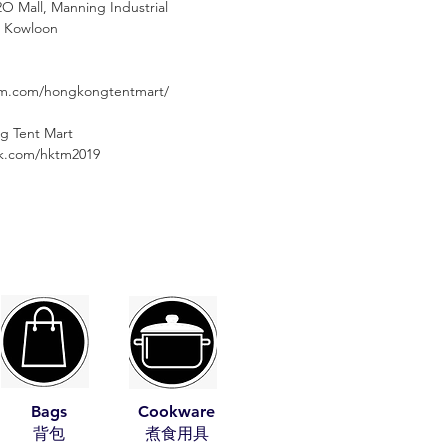
2O Mall, Manning Industrial
, Kowloon
am.com/hongkongtentmart/
g Tent Mart
⠀⠀⠀
ok.com/hktm2019
Bags
Cookware
​背包
​煮食用具