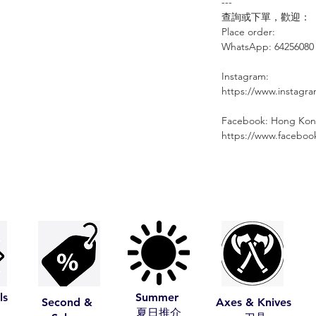
---
查詢或下單，歡迎：
Place order:
⠀⠀⠀⠀⠀
WhatsApp: 64256080
Instagram:
https://www.instagr
Facebook: Hong Kon
https://www.facebo
ls
Summer
Second &
Axes & Knives
​夏日推介