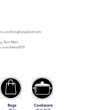
⠀⠀⠀
am.com/hongkongtentmart/
g Tent Mart
⠀⠀⠀
ok.com/hktm2019
Bags
Cookware