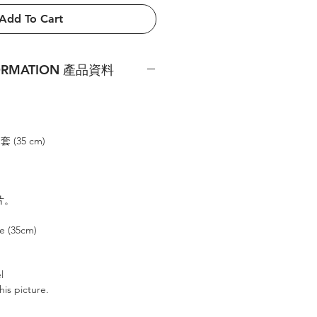
Add To Cart
FORMATION 產品資料
套 (35 cm)
片
。
xe (35cm)
l
his picture.