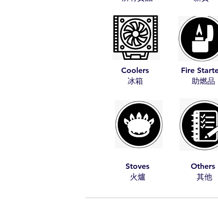
Coolers
Fire Start
​冰箱
​助燃品
Stoves
Others
​火爐
​其他