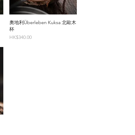
快速瀏覽
奧地利Überleben Kuksa 北歐木
杯
價格
HK$340.00