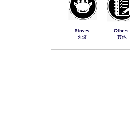
Stoves
Others
​火爐
​其他