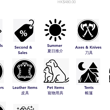
價格
HK$480.00
ls
Summer
Second &
Axes & Knives
​夏日推介
Sales
​刀具
ers
Leather Items
Pet Items
Tents
​皮具
​寵物用具
​帳篷