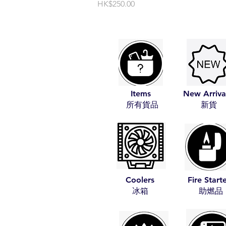
價格
HK$250.00
Items
New Arriva
​所有貨品
​新貨
Coolers
Fire Start
​冰箱
​助燃品