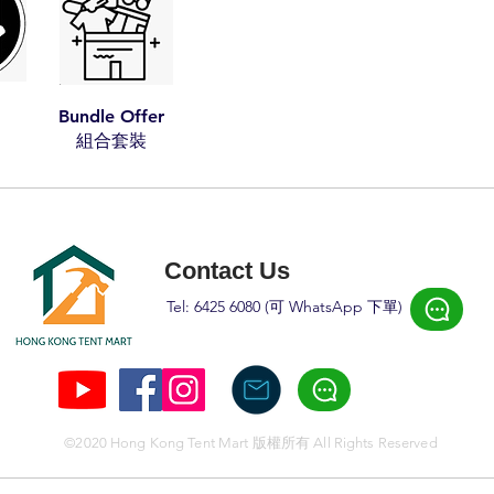
Bundle Offer
​組合套裝​​
Contact Us
Tel: 6425 6080 (可 W
hatsApp 下
單)
©2020 Hong Kong Tent Mart 版權所有 All Rights Reserved