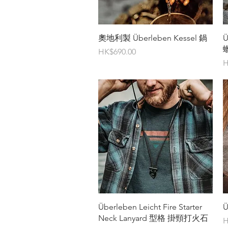
快速瀏覽
奧地利製 Überleben Kessel 鍋
Ü
價格
HK$690.00
H
快速瀏覽
Überleben Leicht Fire Starter
Ü
Neck Lanyard 型格 掛頸打火石
H