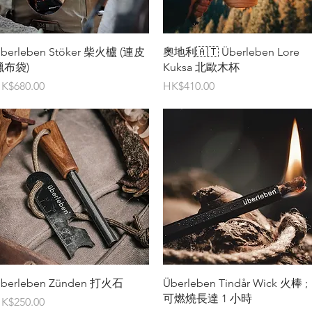
快速瀏覽
快速瀏覽
berleben Stöker 柴火櫨 (連皮
奧地利🇦🇹 Überleben Lore
蠟布袋)
Kuksa 北歐木杯
價格
價格
K$680.00
HK$410.00
快速瀏覽
快速瀏覽
berleben Zünden 打火石
Überleben Tindår Wick 火棒 ;
可燃燒長達 1 小時
價格
K$250.00