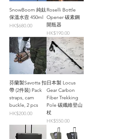
SnowBoom 純鈦
Roselli Bottle
保溫水壼 450ml
Opener 碳素鋼
開瓶器
價格
HK$680.00
價格
HK$190.00
芬蘭製Savotta 扣
日本製 Locus
帶 (2件裝) Pack
Gear Carbon
straps, cam
Fiber Trekking
buckle, 2 pcs
Pole 碳纖維登山
杖
價格
HK$200.00
價格
HK$550.00