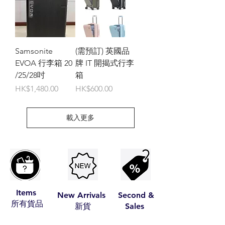
Samsonite
(需預訂) 英國品
EVOA 行李箱 20
牌 IT 開揭式行李
/25/28吋
箱
價格
價格
HK$1,480.00
HK$600.00
載入更多
Items
New Arrivals
Second &
​所有貨品
​新貨
Sales