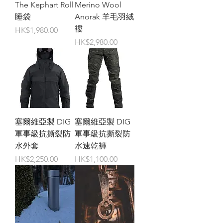
The Kephart Roll
Merino Wool
睡袋
Anorak 羊毛羽絨
褸
價格
HK$1,980.00
價格
HK$2,980.00
塞爾維亞製 DIG
塞爾維亞製 DIG
軍事級抗撕裂防
軍事級抗撕裂防
水外套
水速乾褲
價格
價格
HK$2,250.00
HK$1,100.00