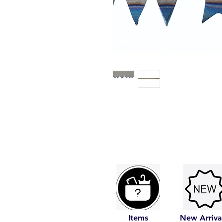
Items
New Arriva