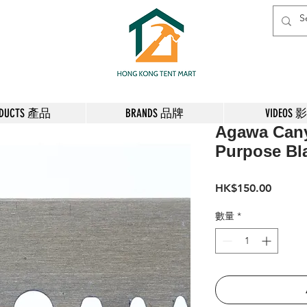
ODUCTS 產品
BRANDS 品牌
VIDEOS 
Agawa Cany
Purpose 
價
HK$150.00
格
數量
*