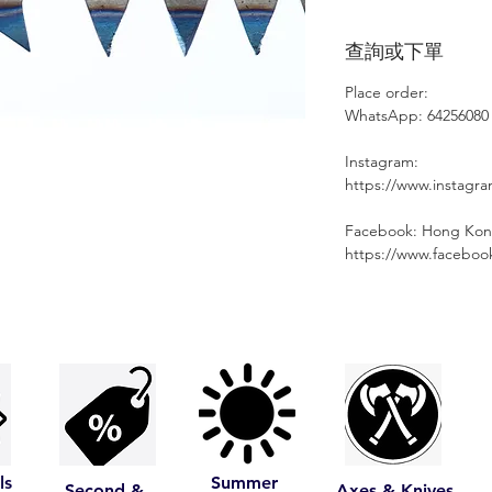
查詢或下單
Place order:
⠀⠀⠀⠀⠀
WhatsApp: 64256080
Instagram:
https://www.instagr
Facebook: Hong Kon
https://www.facebo
ls
Summer
Second &
Axes & Knives