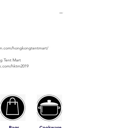
am.com/hongkongtentmart/
g Tent Mart
⠀⠀⠀
ok.com/hktm2019
Bags
Cookware