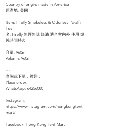
Country of origin: made in America
原產地: 美國
⠀
Item: Firefly Smokeless & Odorless Paraffin
Fuel
名: Firefly 無煙無味 煤油 適合室內外 使用 燃
燒時間持久
容量: 960ml
Volumn: 960ml
---
查詢或下單，歡迎：
⠀⠀⠀
Place order:
⠀⠀⠀⠀⠀
WhatsApp: 64256080
⠀
Instagram:
https://www.instagram.com/hongkongtent
mart/
Facebook: Hong Kong Tent Mart
⠀⠀⠀