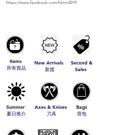
https://www.facebook.com/hktm2019
Items
New Arrivals
Second &
​所有貨品
​新貨
Sales
Summer
Axes & Knives
Bags
​夏日推介
​刀具
​背包