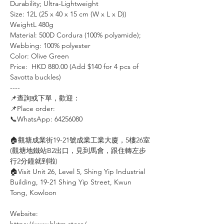
Durability; Ultra-Lightweight
Size: 12L (25 x 40 x 15 cm (W x L x D))
WeightL 480g
Material: 500D Cordura (100% polyamide);
Webbing: 100% polyester
Color: Olive Green
Price: HKD 880.00 (Add $140 for 4 pcs of
Savotta buckles)
----⠀⠀⠀⠀⠀
📌查詢或下單，歡迎：⠀⠀⠀
📌Place order: ⠀⠀⠀⠀
📞WhatsApp: 64256080
🏠觀塘成業街19-21號成業工業大廈，5樓26室
(觀塘地鐵站B2出口，見到馬會，跟住轉左步
行2分鐘就到啦)
🏠Visit Unit 26, Level 5, Shing Yip Industrial
Building, 19-21 Shing Yip Street, Kwun
Tong, Kowloon
Website: