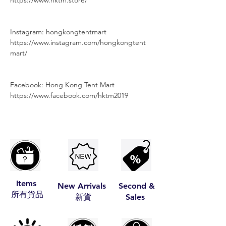
https://www.hktm.store/
Instagram: hongkongtentmart⠀⠀⠀
https://www.instagram.com/hongkongtent
mart/
Facebook: Hong Kong Tent Mart⠀⠀⠀
https://www.facebook.com/hktm2019
Items
New Arrivals
Second &
​所有貨品
​新貨
Sales