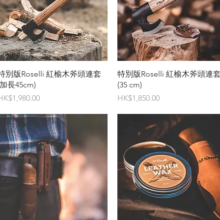
快速瀏覽
快速瀏覽
特別版Roselli 紅榆木斧頭連套
特別版Roselli 紅榆木斧頭連
(加長45cm)
(35 cm)
價格
價格
HK$1,980.00
HK$1,850.00