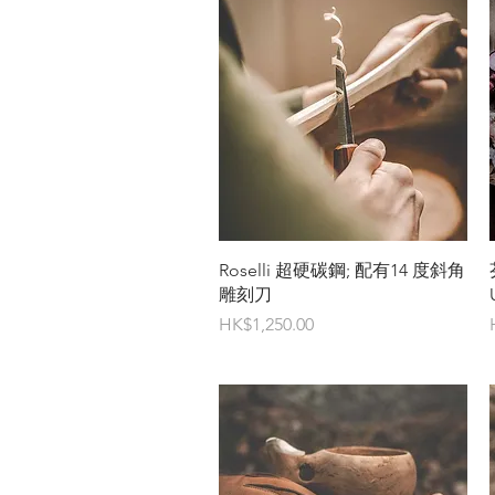
快速瀏覽
Roselli 超硬碳鋼; 配有14 度斜角
雕刻刀
價格
HK$1,250.00