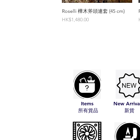
快速瀏覽
Roselli 樺木斧頭連套 (45 cm)
價格
HK$1,480.00
Items
New Arriva
​所有貨品
​新貨