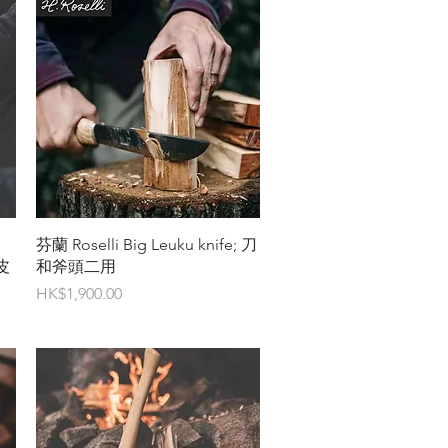
快速瀏覽
芬蘭 Roselli Big Leuku knife; 刀
皮
和斧頭二用
價格
HK$1,900.00