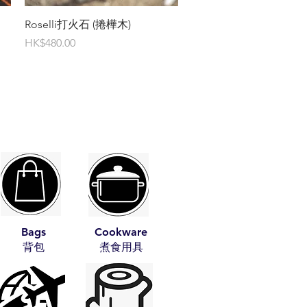
快速瀏覽
Roselli打火石 (捲樺木)
價格
HK$480.00
Bags
Cookware
​背包
​煮食用具