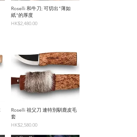
快速瀏覽
Roselli 和牛刀; 可切出"薄如
紙"的厚度
價格
HK$2,480.00
快速瀏覽
木
Roselli 祖父刀 連特別馴鹿皮毛
套
價格
HK$2,580.00