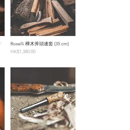
快速瀏覽
套
Roselli 樺木斧頭連套 (35 cm)
價格
HK$1,380.00