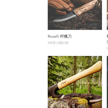
快速瀏覽
Roselli 狩獵刀
價格
HK$1,080.00