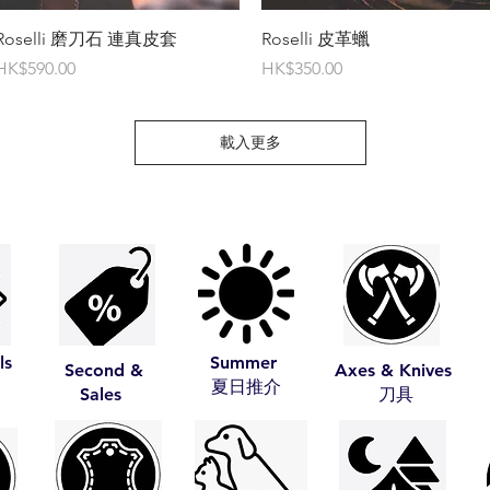
快速瀏覽
快速瀏覽
Roselli 磨刀石 連真皮套
Roselli 皮革蠟
價格
價格
HK$590.00
HK$350.00
載入更多
ls
Summer
Second &
Axes & Knives
​夏日推介
Sales
​刀具