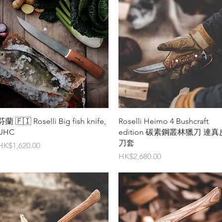
快速瀏覽
快速瀏覽
芬蘭 🇫🇮 Roselli Big fish knife,
Roselli Heimo 4 Bushcraft
UHC
edition 碳素鋼叢林獵刀 連真
刀套
價格
HK$1,620.00
價格
HK$2,680.00