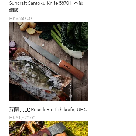
Suncraft Santoku Knife 58701, 不鏽
鋼版
價格
HK$650.00
芬蘭 🇫🇮 Roselli Big fish knife, UHC
價格
HK$1,620.00