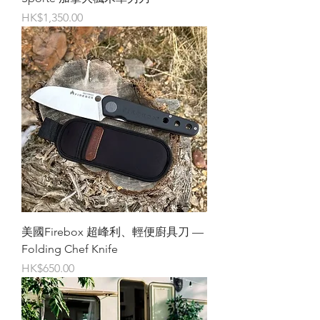
價格
HK$1,350.00
美國Firebox 超峰利、輕便廚具刀 —
Folding Chef Knife
價格
HK$650.00