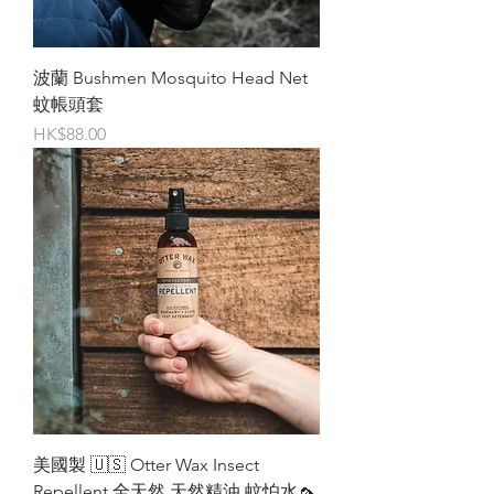
波蘭 Bushmen Mosquito Head Net
蚊帳頭套
價格
HK$88.00
美國製 🇺🇸 Otter Wax Insect
Repellent 全天然 天然精油 蚊怕水🦟