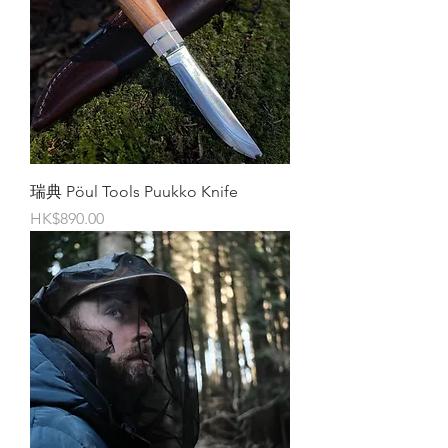
瑞典 Pöul Tools Puukko Knife
價格
HK$890.00