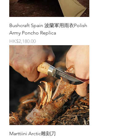
Bushcraft Spain 波蘭軍用雨衣Polish
Army Poncho Replica
價格
HK$2,180.00
Marttiini Arctic雕刻刀