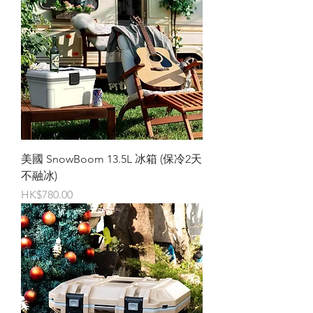
美國 SnowBoom 13.5L 冰箱 (保冷2天
不融冰)
價格
HK$780.00