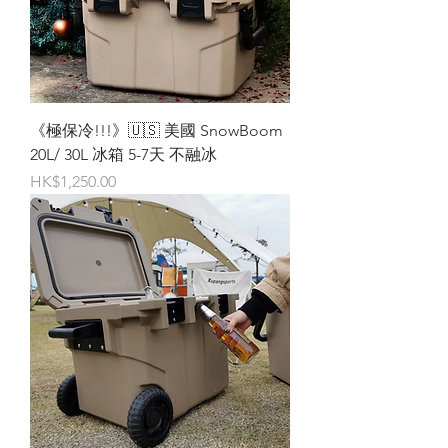
《極保冷!!!》🇺🇸 美國 SnowBoom
20L/ 30L 冰箱 5-7天 不融冰
價格
HK$1,250.00