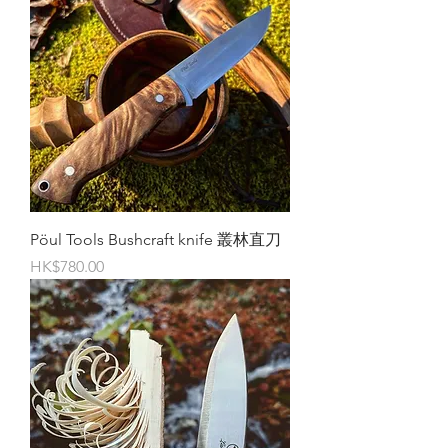
Pöul Tools Bushcraft knife 叢林直刀
價格
HK$780.00