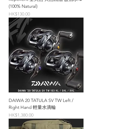
(100% Natural)
價格
HK$130.00
DAIWA 20 TATULA SV TW Left /
Right Hand 輕量水滴輪
價格
HK$1,380.00