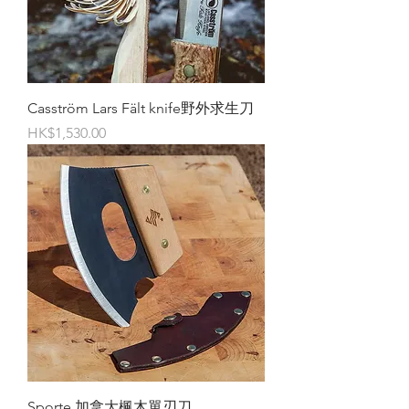
Casström Lars Fält knife野外求生刀
價格
HK$1,530.00
Sporte 加拿大楓木單刃刀